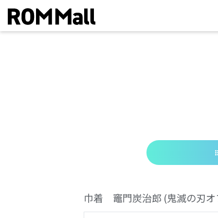
巾着 竈門炭治郎
(鬼滅の刃オ