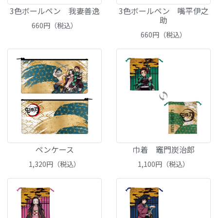
3色ボールペン 我妻善逸
3色ボールペン 嘴平伊之
助
660
円（税込）
660
円（税込）
ペンケース
巾着 竈門炭治郎
1,320
円（税込）
1,100
円（税込）