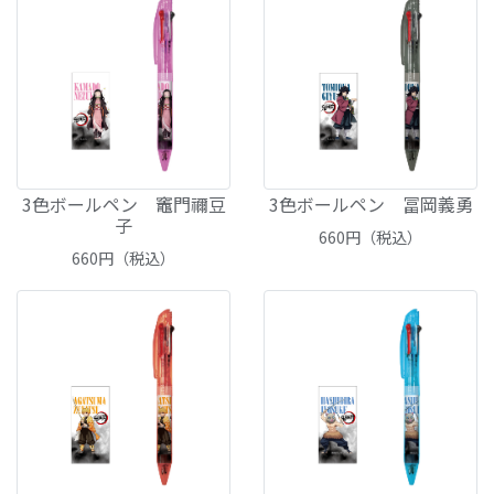
3色ボールペン 竈門禰豆
3色ボールペン 冨岡義勇
子
660
円（税込）
660
円（税込）