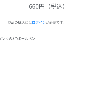
660
円（税込）
商品の購入には
ログイン
が必要です。
インクの3色ボールペン