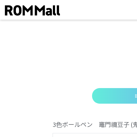
3色ボールペン 竈門禰豆子
(